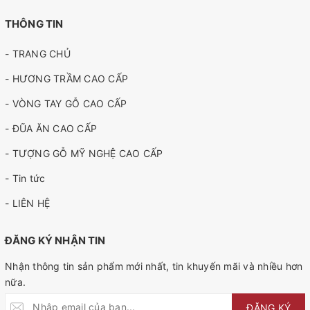
THÔNG TIN
- TRANG CHỦ
- HƯƠNG TRẦM CAO CẤP
- VÒNG TAY GỖ CAO CẤP
- ĐŨA ĂN CAO CẤP
- TƯỢNG GỖ MỸ NGHỆ CAO CẤP
- Tin tức
- LIÊN HỆ
ĐĂNG KÝ NHẬN TIN
Nhận thông tin sản phẩm mới nhất, tin khuyến mãi và nhiều hơn
nữa.
ĐĂNG KÝ