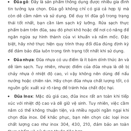
Đũa gỗ
: Đây là sản phẩm thông dụng được nhiều gia đình
tin tưởng lựa chọn. Đũa gỗ không chỉ có giá cả hợp lý mà
còn dễ cầm nắm và sử dụng. Để duy trì đũa gỗ trong trạng
thái tốt nhất, bạn cần làm sạch kỹ lưỡng. Rửa sạch thực
phẩm bám trên đũa, sau đó phơi khô hoặc để nơi có nắng để
ngăn ngừa sự hình thành của vi khuẩn và nấm mốc. Đặc
biệt, hãy nhớ thực hiện quy trình thay đổi đũa đúng định kỳ
để đảm bảo đũa luôn trong tình trạng tốt nhất khi sử dụng.
Đũa nhựa
: Đũa nhựa có ưu điểm là ít bám dính thức ăn và
dễ làm sạch. Tuy nhiên, nhược điểm của đũa nhựa là dễ bị
chảy nhựa ở nhiệt độ cao, vì vậy không nên dùng để nấu
nướng hoặc chiên rán. Hãy chọn đũa nhựa chất lượng tốt, có
nguồn gốc xuất xứ rõ ràng để tránh hóa chất độc hại.
Đũa Inox
: Mặc dù giá cao, đũa inox rất an toàn khi tiếp
xúc với nhiệt độ cao và dễ giữ vệ sinh. Tuy nhiên, việc cầm
nắm có thể không thuận tiện, và nhiều người ngần ngại khi
chọn đũa inox. Để khắc phục, bạn nên chọn các loại inox
chất lượng cao như inox 304, 430, 210, đảm bảo an toàn