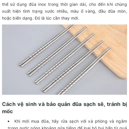
thể sử dụng đũa inox trong thời gian dài, cho đến khi chúng
xuất hiện tình trạng xước nhiều, màu ố vàng, đầu đũa mòn,
hoặc biến dạng. Đó là lúc cần thay mới.
Cách vệ sinh và bảo quản đũa sạch sẽ, tránh bị
mốc
Khi mới mua đũa, hãy rửa sạch với xà phòng và ngâm
trong nước nóng khoảng nửa tiếng để loại bỏ bụi bẩn từ quá