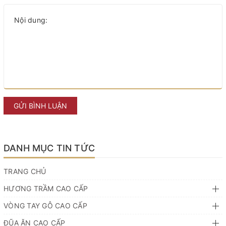
GỬI BÌNH LUẬN
DANH MỤC TIN TỨC
TRANG CHỦ
HƯƠNG TRẦM CAO CẤP
VÒNG TAY GỖ CAO CẤP
ĐŨA ĂN CAO CẤP