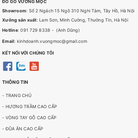
ĐỒ GỖ VƯƠNG MỘC
Showroom
: Số 2 Ngách 15 Ngõ 310 Nghi Tàm, Tây Hồ, Hà Nội
Xưởng sản xuất
: Lam Sơn, Minh Cường, Thường Tín, Hà Nội
Hotline
:
091 729 8338
-
(Anh Dũng)
Email
:
kinhdoanh.vuongmoc@gmail.com
KẾT NỐI VỚI CHÚNG TÔI
THÔNG TIN
- TRANG CHỦ
- HƯƠNG TRẦM CAO CẤP
- VÒNG TAY GỖ CAO CẤP
- ĐŨA ĂN CAO CẤP