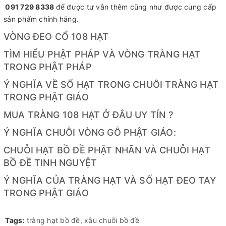
091 729 8338
để được tư vẫn thêm cũng như được cung cấp
sản phẩm chính hãng.
VÒNG ĐEO CỔ 108 HẠT
TÌM HIỂU PHẬT PHÁP VÀ VÒNG TRÀNG HẠT
TRONG PHẬT PHÁP
Ý NGHĨA VỀ SỐ HẠT TRONG CHUỖI TRÀNG HẠT
TRONG PHẬT GIÁO
MUA TRÀNG 108 HẠT Ở ĐÂU UY TÍN ?
Ý NGHĨA CHUỖI VÒNG GỖ PHẬT GIÁO:
CHUỖI HẠT BỒ ĐỀ PHẬT NHÃN VÀ CHUỖI HẠT
BỒ ĐỀ TINH NGUYỆT
Ý NGHĨA CỦA TRÀNG HẠT VÀ SỐ HẠT ĐEO TAY
TRONG PHẬT GIÁO
Tags:
tràng hạt bồ đề
,
xâu chuỗi bồ đề