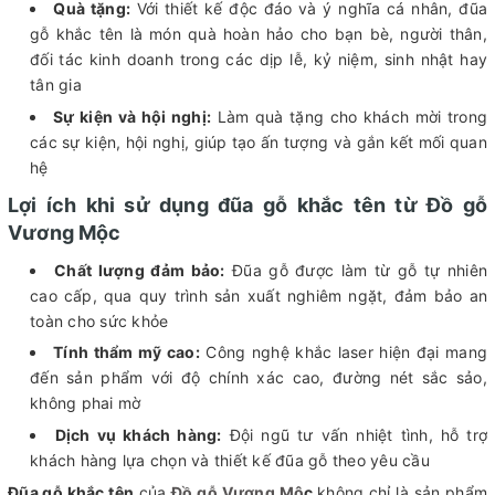
Quà tặng:
Với thiết kế độc đáo và ý nghĩa cá nhân, đũa
gỗ khắc tên là món quà hoàn hảo cho bạn bè, người thân,
đối tác kinh doanh trong các dịp lễ, kỷ niệm, sinh nhật hay
tân gia
Sự kiện và hội nghị:
Làm quà tặng cho khách mời trong
các sự kiện, hội nghị, giúp tạo ấn tượng và gắn kết mối quan
hệ
Lợi ích khi sử dụng đũa gỗ khắc tên từ Đồ gỗ
Vương Mộc
Chất lượng đảm bảo:
Đũa gỗ được làm từ gỗ tự nhiên
cao cấp, qua quy trình sản xuất nghiêm ngặt, đảm bảo an
toàn cho sức khỏe
Tính thẩm mỹ cao:
Công nghệ khắc laser hiện đại mang
đến sản phẩm với độ chính xác cao, đường nét sắc sảo,
không phai mờ
Dịch vụ khách hàng:
Đội ngũ tư vấn nhiệt tình, hỗ trợ
khách hàng lựa chọn và thiết kế đũa gỗ theo yêu cầu
Đũa gỗ khắc tên
của
Đồ gỗ Vương Mộ
c
không chỉ là sản phẩm