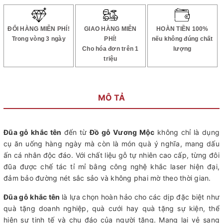
ĐỔI HÀNG MIỄN PHÍ!
GIAO HÀNG MIỄN
HOÀN TIỀN 100%
Trong vòng 3 ngày
PHÍ!
nếu không đúng chất
Cho hóa đơn trên 1
lượng
triệu
MÔ TẢ
Đũa gỗ khắc tên
đến từ
Đồ gỗ Vương Mộc
không chỉ là dụng
cụ ăn uống hàng ngày mà còn là món quà ý nghĩa, mang dấu
ấn cá nhân độc đáo. Với chất liệu gỗ tự nhiên cao cấp, từng đôi
đũa được chế tác tỉ mỉ bằng công nghệ khắc laser hiện đại,
đảm bảo đường nét sắc sảo và không phai mờ theo thời gian.
Đũa gỗ khắc tên
là lựa chọn hoàn hảo cho các dịp đặc biệt như
quà tặng doanh nghiệp, quà cưới hay quà tặng sự kiện, thể
hiện sự tinh tế và chu đáo của người tặng. Mang lại vẻ sang