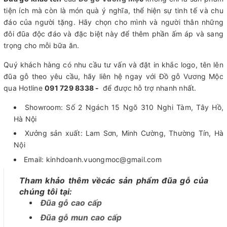
tiện ích mà còn là món quà ý nghĩa, thể hiện sự tinh tế và chu
đáo của người tặng. Hãy chọn cho mình và người thân những
đôi đũa độc đáo và đặc biệt này để thêm phần ấm áp và sang
trọng cho mỗi bữa ăn.
Quý khách hàng có nhu cầu tư vấn và đặt in khắc logo, tên lên
đũa gỗ theo yêu cầu, hãy liên hệ ngay với Đồ gỗ Vương Mộc
qua Hotline
091 729 8338 -
để được hỗ trợ nhanh nhất.
Showroom: Số 2 Ngách 15 Ngõ 310 Nghi Tàm, Tây Hồ,
Hà Nội
Xưởng sản xuất: Lam Sơn, Minh Cường, Thường Tín, Hà
Nội
Email: kinhdoanh.vuongmoc@gmail.com
Tham khảo thêm vềcác sản phẩm đũa gỗ của
chúng tôi tại:
Đũa gỗ cao cấp
Đũa gỗ mun cao cấp