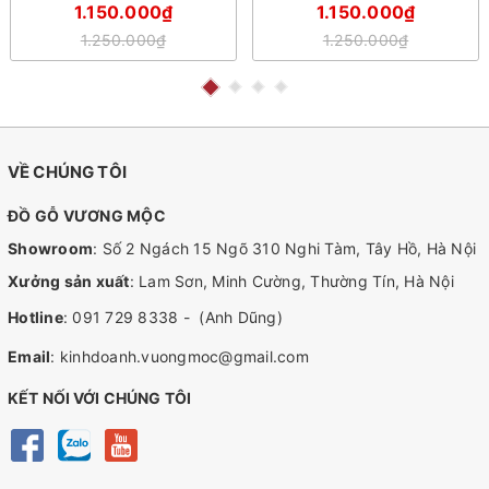
hộp 10 đôi
1.150.000₫
1.150.000₫
1.250.000₫
1.250.000₫
VỀ CHÚNG TÔI
ĐỒ GỖ VƯƠNG MỘC
Showroom
: Số 2 Ngách 15 Ngõ 310 Nghi Tàm, Tây Hồ, Hà Nội
Xưởng sản xuất
: Lam Sơn, Minh Cường, Thường Tín, Hà Nội
Hotline
:
091 729 8338
-
(Anh Dũng)
Email
:
kinhdoanh.vuongmoc@gmail.com
KẾT NỐI VỚI CHÚNG TÔI