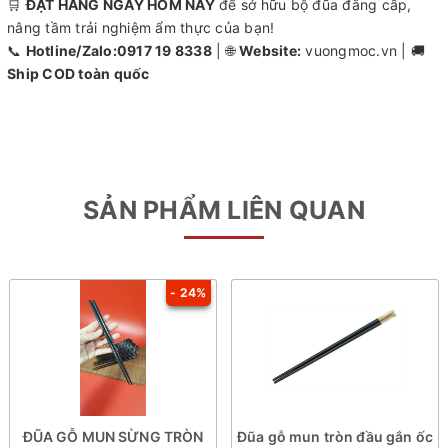
🛒
ĐẶT HÀNG NGAY HÔM NAY
để sở hữu bộ đũa đẳng cấp,
nâng tầm trải nghiệm ẩm thực của bạn!
📞
Hotline/Zalo:0917 19 8338
| 🌐
Website:
vuongmoc.vn | 🚚
Ship COD toàn quốc
SẢN PHẨM LIÊN QUAN
- 24%
ĐŨA GỖ MUN SỪNG TRÒN
Đũa gỗ mun tròn đầu gắn ốc