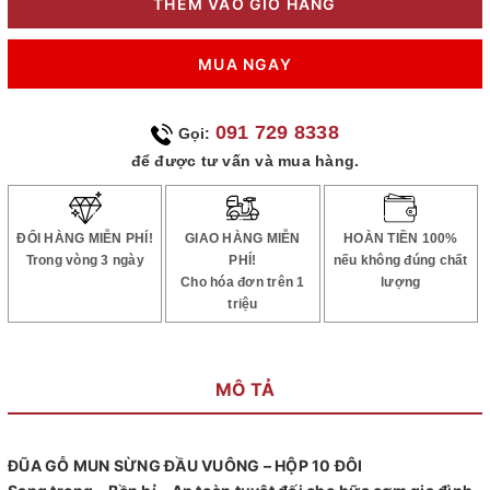
THÊM VÀO GIỎ HÀNG
MUA NGAY
091 729 8338
Gọi:
để được tư vấn và mua hàng.
ĐỔI HÀNG MIỄN PHÍ!
GIAO HÀNG MIỄN
HOÀN TIỀN 100%
Trong vòng 3 ngày
PHÍ!
nếu không đúng chất
Cho hóa đơn trên 1
lượng
triệu
MÔ TẢ
ĐŨA GỖ MUN SỪNG ĐẦU VUÔNG – HỘP 10 ĐÔI