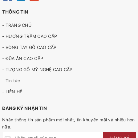
THÔNG TIN
- TRANG CHỦ
- HƯƠNG TRẦM CAO CẤP
- VÒNG TAY GỖ CAO CẤP
- ĐŨA ĂN CAO CẤP
- TƯỢNG GỖ MỸ NGHỆ CAO CẤP
- Tin tức
- LIÊN HỆ
ĐĂNG KÝ NHẬN TIN
Nhận thông tin sản phẩm mới nhất, tin khuyến mãi và nhiều hơn
nữa.