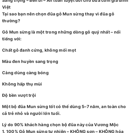
Sang trọng – Bền bỉ – An toàn tuyệt đối cho bữa cơm gia đình
Việt
Tại sao bạn nên chọn đũa gỗ Mun sừng thay vì đũa gỗ
thường?
Gỗ Mun sừng là một trong những dòng gỗ quý nhất – nổi
tiếng với:
Chất gỗ đanh cứng, không mối mọt
Màu đen huyền sang trọng
Càng dùng càng bóng
Không hấp thụ mùi
Độ bền vượt trội
Một bộ đũa Mun sừng tốt có thể dùng 5–7 năm, an toàn cho
cả trẻ nhỏ và người lớn tuổi.
Lý do 90% khách hàng chọn bộ đũa này của Vương Mộc
1. 100% Gỗ Mun sừng tự nhiên – KHÔNG sơn – KHÔNG hóa