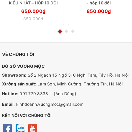
KIỂU NHẬT – HỘP 10 ĐÔI
- hộp 10 đôi
650.000₫
850.000₫
850.000₫
VỀ CHÚNG TÔI
ĐỒ GỖ VƯƠNG MỘC
Showroom
: Số 2 Ngách 15 Ngõ 310 Nghi Tàm, Tây Hồ, Hà Nội
Xưởng sản xuất
: Lam Sơn, Minh Cường, Thường Tín, Hà Nội
Hotline
:
091 729 8338
-
(Anh Dũng)
Email
:
kinhdoanh.vuongmoc@gmail.com
KẾT NỐI VỚI CHÚNG TÔI