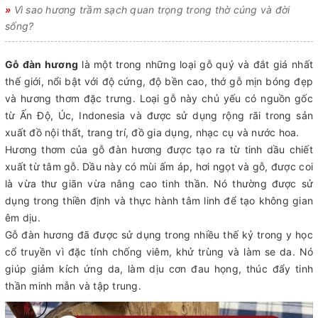
»
Vì sao hương trầm sạch quan trọng trong thờ cúng và đời
sống?
Gỗ đàn hương
là một trong những loại gỗ quý và đắt giá nhất
thế giới, nổi bật với độ cứng, độ bền cao, thớ gỗ mịn bóng đẹp
và hương thơm đặc trưng. Loại gỗ này chủ yếu có nguồn gốc
từ Ấn Độ, Úc, Indonesia và được sử dụng rộng rãi trong sản
xuất đồ nội thất, trang trí, đồ gia dụng, nhạc cụ và nước hoa.
Hương thơm của gỗ đàn hương được tạo ra từ tinh dầu chiết
xuất từ tâm gỗ. Dầu này có mùi ấm áp, hơi ngọt và gỗ, được coi
là vừa thư giãn vừa nâng cao tinh thần. Nó thường được sử
dụng trong thiền định và thực hành tâm linh để tạo không gian
êm dịu.
Gỗ đàn hương đã được sử dụng trong nhiều thế kỷ trong y học
cổ truyền vì đặc tính chống viêm, khử trùng và làm se da. Nó
giúp giảm kích ứng da, làm dịu cơn đau họng, thúc đẩy tinh
thần minh mẫn và tập trung.