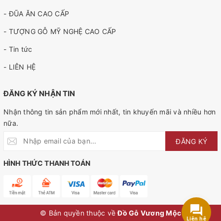
- ĐŨA ĂN CAO CẤP
- TƯỢNG GỖ MỸ NGHỆ CAO CẤP
- Tin tức
- LIÊN HỆ
ĐĂNG KÝ NHẬN TIN
Nhận thông tin sản phẩm mới nhất, tin khuyến mãi và nhiều hơn
nữa.
ĐĂNG KÝ
HÌNH THỨC THANH TOÁN
© Bản quyền thuộc về
Đồ Gỗ Vương Mộc
Liên hệ