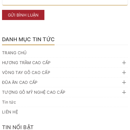
GỬI BÌNH LUẬN
DANH MỤC TIN TỨC
TRANG CHỦ
HƯƠNG TRẦM CAO CẤP
VÒNG TAY GỖ CAO CẤP
ĐŨA ĂN CAO CẤP
TƯỢNG GỖ MỸ NGHỆ CAO CẤP
Tin tức
LIÊN HỆ
TIN NỔI BẬT