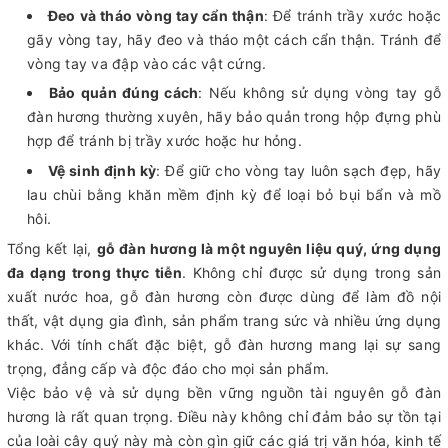
Đeo và tháo vòng tay cẩn thận
: Để tránh trầy xước hoặc
gãy vòng tay, hãy đeo và tháo một cách cẩn thận. Tránh để
vòng tay va đập vào các vật cứng.
Bảo quản đúng cách
: Nếu không sử dụng vòng tay gỗ
đàn hương thường xuyên, hãy bảo quản trong hộp đựng phù
hợp để tránh bị trầy xước hoặc hư hỏng.
Vệ sinh định kỳ
: Để giữ cho vòng tay luôn sạch đẹp, hãy
lau chùi bằng khăn mềm định kỳ để loại bỏ bụi bẩn và mồ
hôi.
Tổng kết lại,
gỗ đàn hương là một nguyên liệu quý, ứng dụng
đa dạng trong thực tiễn
. Không chỉ được sử dụng trong sản
xuất nước hoa, gỗ đàn hương còn được dùng để làm đồ nội
thất, vật dụng gia đình, sản phẩm trang sức và nhiều ứng dụng
khác. Với tính chất đặc biệt, gỗ đàn hương mang lại sự sang
trọng, đẳng cấp và độc đáo cho mọi sản phẩm.
Việc bảo vệ và sử dụng bền vững nguồn tài nguyên gỗ đàn
hương là rất quan trọng. Điều này không chỉ đảm bảo sự tồn tại
của loài cây quý này mà còn gìn giữ các giá trị văn hóa, kinh tế