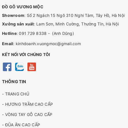
ĐỒ GỖ VƯƠNG MỘC
Showroom
: Số 2 Ngách 15 Ngõ 310 Nghi Tàm, Tây Hồ, Hà Nội
Xưởng sản xuất
: Lam Sơn, Minh Cường, Thường Tín, Hà Nội
Hotline
:
091 729 8338
-
(Anh Dũng)
Email
:
kinhdoanh.vuongmoc@gmail.com
KẾT NỐI VỚI CHÚNG TÔI
THÔNG TIN
- TRANG CHỦ
- HƯƠNG TRẦM CAO CẤP
- VÒNG TAY GỖ CAO CẤP
- ĐŨA ĂN CAO CẤP