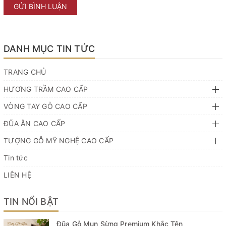
GỬI BÌNH LUẬN
DANH MỤC TIN TỨC
TRANG CHỦ
HƯƠNG TRẦM CAO CẤP
VÒNG TAY GỖ CAO CẤP
ĐŨA ĂN CAO CẤP
TƯỢNG GỖ MỸ NGHỆ CAO CẤP
Tin tức
LIÊN HỆ
TIN NỔI BẬT
Đũa Gỗ Mun Sừng Premium Khắc Tên