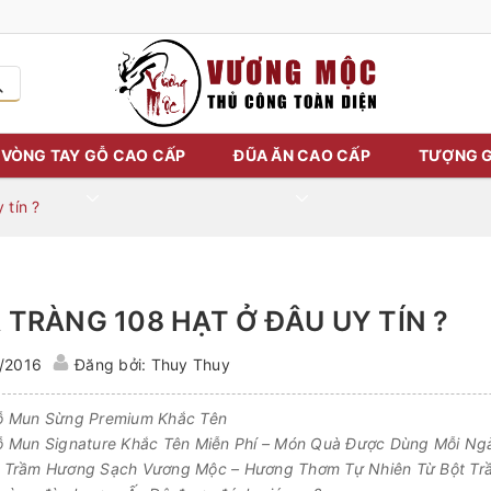
VÒNG TAY GỖ CAO CẤP
ĐŨA ĂN CAO CẤP
TƯỢNG G
 tín ?
TRÀNG 108 HẠT Ở ĐÂU UY TÍN ?
/2016
Đăng bởi: Thuy Thuy
 Mun Sừng Premium Khắc Tên
 Mun Signature Khắc Tên Miễn Phí – Món Quà Được Dùng Mỗi Ng
Trầm Hương Sạch Vương Mộc – Hương Thơm Tự Nhiên Từ Bột Tr