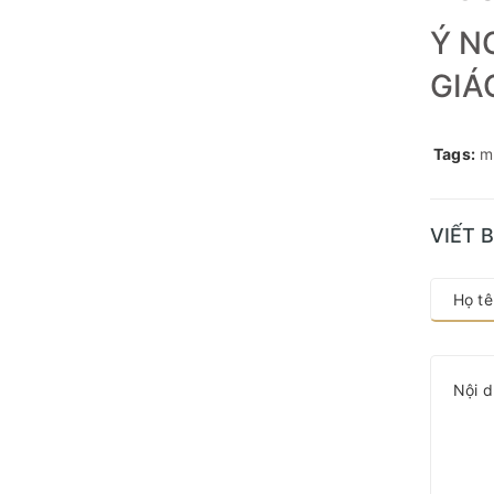
Ý N
GIÁ
Tags:
m
VIẾT 