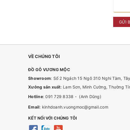
GỬI 
VỀ CHÚNG TÔI
ĐỒ GỖ VƯƠNG MỘC
Showroom
: Số 2 Ngách 15 Ngõ 310 Nghi Tàm, Tây
Xưởng sản xuất
: Lam Sơn, Minh Cường, Thường Tín
Hotline
:
091 729 8338
-
(Anh Dũng)
Email
:
kinhdoanh.vuongmoc@gmail.com
KẾT NỐI VỚI CHÚNG TÔI