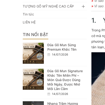
»
Vì sao
»
Vì sao 
TƯỢNG GỖ MỸ NGHỆ CAO CẤP
Tin tức
1. Ý
LIÊN HỆ
Trong Ph
TIN NỔI BẬT
cớ mà ng
phương t
Đũa Gỗ Mun Sừng
tán loạn
Premium Khắc Tên
14/07/2026
Đũa Gỗ Mun Signature
Khắc Tên Miễn Phí –
Món Quà Được Dùng
Mỗi Ngày, Được Nhớ
Mỗi Lần Cầm
14/07/2026
Nhang Trầm Hương