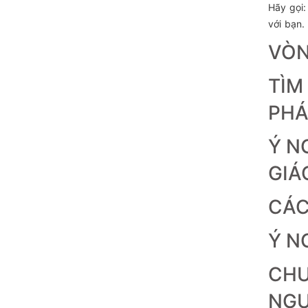
Hãy gọi
với bạn.
VÒN
TÌM
PH
Ý N
GIÁ
CÁC
Ý N
CHU
NG