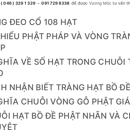
:
( 046 ) 329 1 329 - 091 729 8338
để được
Vương Mộc
tư vấn t
G ĐEO CỔ 108 HẠT
 HIỂU PHẬT PHÁP VÀ VÒNG TR
ÁP
GHĨA VỀ SỐ HẠT TRONG CHUỖI
O
H NHẬN BIẾT TRÀNG HẠT BỒ ĐỀ
GHĨA CHUỖI VÒNG GỖ PHẬT GIÁ
ỖI HẠT BỒ ĐỀ PHẬT NHÃN VÀ C
UYỆT