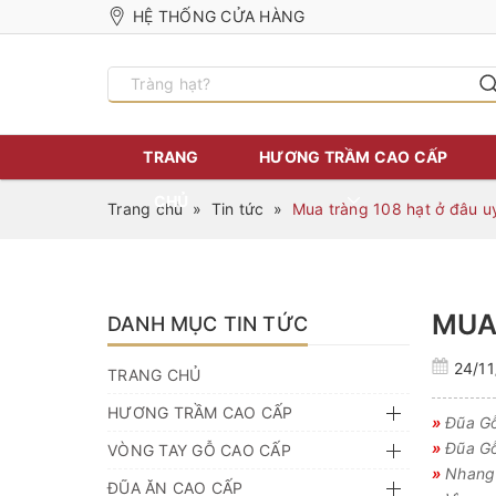
HỆ THỐNG CỬA HÀNG
TRANG
HƯƠNG TRẦM CAO CẤP
CHỦ
Trang chủ
»
Tin tức
»
Mua tràng 108 hạt ở đâu uy
MUA 
DANH MỤC TIN TỨC
24/11
TRANG CHỦ
HƯƠNG TRẦM CAO CẤP
»
Đũa Gỗ
»
Đũa Gỗ
VÒNG TAY GỖ CAO CẤP
»
Nhang 
ĐŨA ĂN CAO CẤP