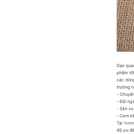
Dạo quan
phẩm tốt
các dòng
trường t
- Chuyê
- Đội ng
- Sản xu
- Cam k
Tại
Vươn
độ ưu đã