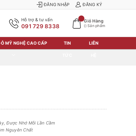
ĐĂNG NHẬP
ĐĂNG KÝ
Hỗ trợ & tư vấn
Giỏ Hàng
091 729 8338
(
) Sản phẩm
Ỗ MỸ NGHỆ CAO CẤP
TIN
LIÊN
TỨC
HỆ
ày, Được Nhớ Mỗi Lần Cầm
ầm Nguyên Chất