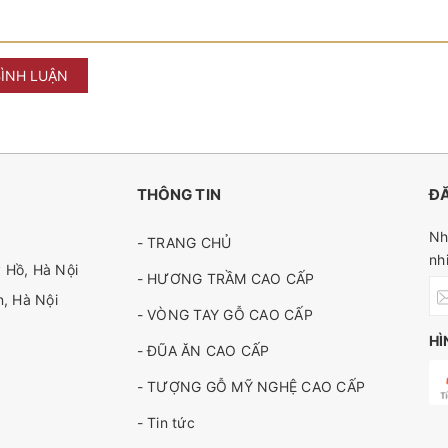
BÌNH LUẬN
THÔNG TIN
ĐĂ
Nh
- TRANG CHỦ
nh
 Hồ, Hà Nội
- HƯƠNG TRẦM CAO CẤP
, Hà Nội
- VÒNG TAY GỖ CAO CẤP
HÌ
- ĐŨA ĂN CAO CẤP
- TƯỢNG GỖ MỸ NGHỆ CAO CẤP
- Tin tức