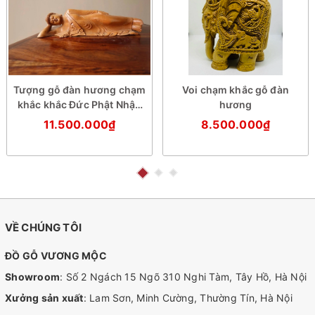
Tượng gỗ đàn hương chạm
Voi chạm khắc gỗ đàn
khắc khắc Đức Phật Nhập
hương
Niết Bàn
11.500.000₫
8.500.000₫
VỀ CHÚNG TÔI
ĐỒ GỖ VƯƠNG MỘC
Showroom
: Số 2 Ngách 15 Ngõ 310 Nghi Tàm, Tây Hồ, Hà Nội
Xưởng sản xuất
: Lam Sơn, Minh Cường, Thường Tín, Hà Nội