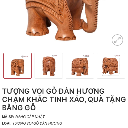
TƯỢNG VOI GỖ ĐÀN HƯƠNG
CHẠM KHẮC TINH XẢO, QUÀ TẶNG
BẰNG GỖ
MÃ SP:
ĐANG CẬP NHẬT...
LOẠI:
TƯỢNG VOI GỖ ĐÀN HƯƠNG