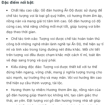
Đặc điểm nổi bật:
Chất liệu cao cấp: Gỗ đàn hương Ấn Độ được sử dụng để
chế tác tượng voi là loại gỗ quý hiếm, có hương thơm ấm áp,
nồng nàn và mang giá trị tâm linh cao. Gỗ đàn hương có độ
cứng cao, khả năng chống mối mọt tốt, giúp tượng voi bền
đẹp theo thời gian.
Chế tác tinh xảo: Tượng voi được chế tác hoàn toàn thủ
công bởi những nghệ nhân lành nghề tại Ấn Độ, thể hiện sự tỉ
mỉ và tinh xảo trong từng đường nét điêu khắc. Mỗi chi tiết
trên tượng voi đều được chạm khắc một cách tỉ mỉ, toát lên
vẻ đẹp sang trọng và quý phái.
Kiểu dáng độc đáo: Tượng voi được thiết kế với tư thế
đứng hiên ngang, vững chãi, mang ý nghĩa tượng trưng cho
sức mạnh, sự trường thọ và may mắn. Vòi voi hướng lên cao
thể hiện sự cầu thịnh vượng, tài lộc.
Hương thơm tự nhiên
:
Hương thơm ấm áp, nồng nàn của
gỗ đàn hương giúp thanh lọc không khí, tạo cảm giác thư
thái, an yên. Đặt tượng voi gỗ đàn hương trong nhà sẽ giúp