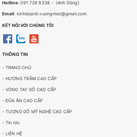
Hotline
:
091 729 8338
-
(Anh Dũng)
Email
:
kinhdoanh.vuongmoc@gmail.com
KẾT NỐI VỚI CHÚNG TÔI
THÔNG TIN
- TRANG CHỦ
- HƯƠNG TRẦM CAO CẤP
- VÒNG TAY GỖ CAO CẤP
- ĐŨA ĂN CAO CẤP
- TƯỢNG GỖ MỸ NGHỆ CAO CẤP
- Tin tức
- LIÊN HỆ