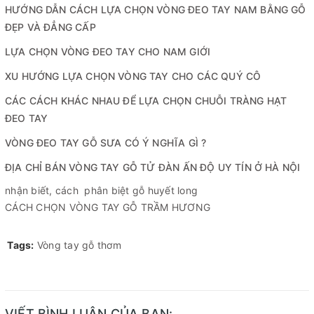
HƯỚNG DẪN CÁCH LỰA CHỌN VÒNG ĐEO TAY NAM BẰNG GỖ
ĐẸP VÀ ĐẲNG CẤP
LỰA CHỌN VÒNG ĐEO TAY CHO NAM GIỚI
XU HƯỚNG LỰA CHỌN VÒNG TAY CHO CÁC QUÝ CÔ
CÁC CÁCH KHÁC NHAU ĐỂ LỰA CHỌN CHUỖI TRÀNG HẠT
ĐEO TAY
VÒNG ĐEO TAY GỖ SƯA CÓ Ý NGHĨA GÌ ?
ĐỊA CHỈ BÁN VÒNG TAY GỖ TỬ ĐÀN ẤN ĐỘ UY TÍN Ở HÀ NỘI
nhận biết, cách phân biệt gỗ huyết long
CÁCH CHỌN VÒNG TAY GỖ TRẦM HƯƠNG
Tags:
Vòng tay gỗ thơm
VIẾT BÌNH LUẬN CỦA BẠN: