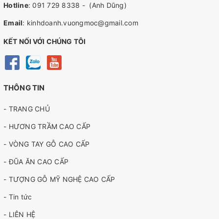
Hotline
:
091 729 8338
-
(Anh Dũng)
Email
:
kinhdoanh.vuongmoc@gmail.com
KẾT NỐI VỚI CHÚNG TÔI
THÔNG TIN
- TRANG CHỦ
- HƯƠNG TRẦM CAO CẤP
- VÒNG TAY GỖ CAO CẤP
- ĐŨA ĂN CAO CẤP
- TƯỢNG GỖ MỸ NGHỆ CAO CẤP
- Tin tức
- LIÊN HỆ