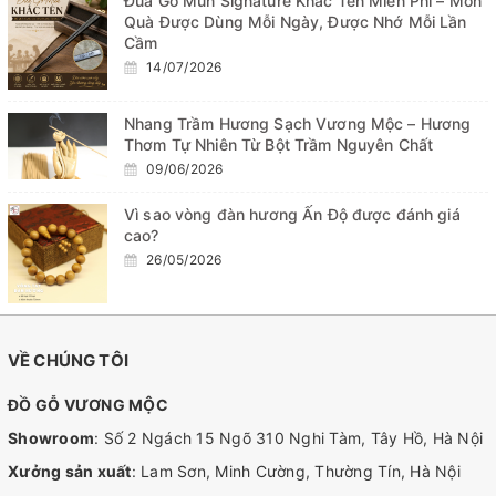
Đũa Gỗ Mun Signature Khắc Tên Miễn Phí – Món
Quà Được Dùng Mỗi Ngày, Được Nhớ Mỗi Lần
Cầm
14/07/2026
Nhang Trầm Hương Sạch Vương Mộc – Hương
Thơm Tự Nhiên Từ Bột Trầm Nguyên Chất
09/06/2026
Vì sao vòng đàn hương Ấn Độ được đánh giá
cao?
26/05/2026
VỀ CHÚNG TÔI
ĐỒ GỖ VƯƠNG MỘC
Showroom
: Số 2 Ngách 15 Ngõ 310 Nghi Tàm, Tây Hồ, Hà Nội
Xưởng sản xuất
: Lam Sơn, Minh Cường, Thường Tín, Hà Nội