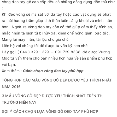
Vòng đeo tay gỗ cao cấp đều có những công dụng đặc thù như
:
Khi đeo vòng sẽ ma sát với da tay hoặc các vật dụng sẽ phát
ra mùi hương trầm giúp tinh thần luôn sảng khoái và minh mẫn
hơn . Ngoài ra vòng đeo tay còn có thể giúp cảm thấy bình an,
nhắc nhởn ta luôn từ bi hủy xã, kiềm chế nóng giận, bực tức.
Mang lại may mắn, tài lộc cho gia chủ.
Liên hệ với chúng tôi để được tư vấn kỹ hơn nhé !
Hãy gọi: ( 046 ) 329 1 329 - 091 729 8338 để được
Vương
Mộc
tư vấn thêm cho bạn nhiều hơn nữa về sản phẩm phù hợp
với bạn.
Xem thêm :
Cách chọn vòng đeo tay phù hợp
.
TỔNG HỢP CÁC MẪU VÒNG GỖ ĐẸP ĐƯỢC YÊU THÍCH NHẤT
NĂM 2016
3 MẪU VÒNG GỖ ĐẸP ĐƯỢC YÊU THÍCH NHẤT TRÊN THỊ
TRƯỜNG HIỆN NAY
GỢI Ý CÁCH CHỌN LỰA VÒNG GỖ ĐEO TAY PHÙ HỢP