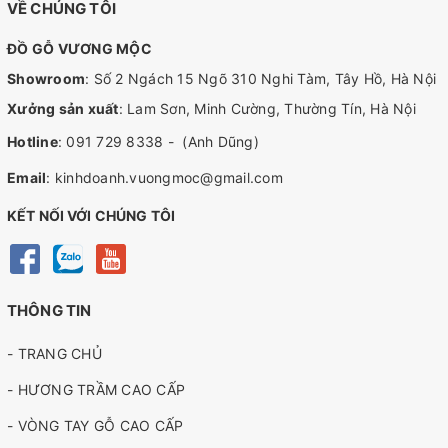
VỀ CHÚNG TÔI
ĐỒ GỖ VƯƠNG MỘC
Showroom
: Số 2 Ngách 15 Ngõ 310 Nghi Tàm, Tây Hồ, Hà Nội
Xưởng sản xuất
: Lam Sơn, Minh Cường, Thường Tín, Hà Nội
Hotline
:
091 729 8338
-
(Anh Dũng)
Email
:
kinhdoanh.vuongmoc@gmail.com
KẾT NỐI VỚI CHÚNG TÔI
THÔNG TIN
- TRANG CHỦ
- HƯƠNG TRẦM CAO CẤP
- VÒNG TAY GỖ CAO CẤP