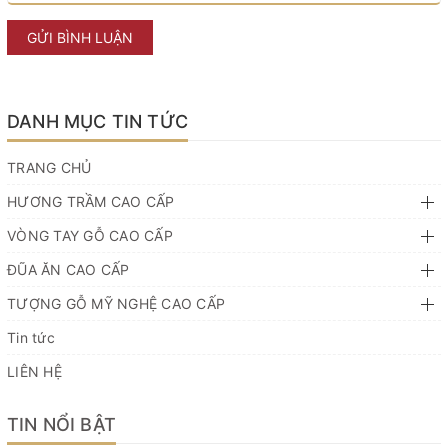
GỬI BÌNH LUẬN
DANH MỤC TIN TỨC
TRANG CHỦ
HƯƠNG TRẦM CAO CẤP
VÒNG TAY GỖ CAO CẤP
ĐŨA ĂN CAO CẤP
TƯỢNG GỖ MỸ NGHỆ CAO CẤP
Tin tức
LIÊN HỆ
TIN NỔI BẬT