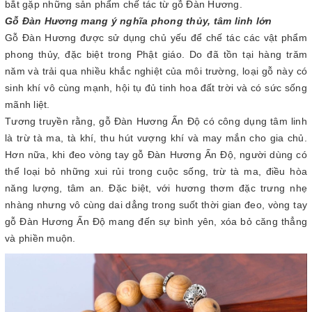
bắt gặp những sản phẩm chế tác từ gỗ Đàn Hương.
Gỗ Đàn Hương mang ý nghĩa phong thủy, tâm linh lớn
Gỗ Đàn Hương được sử dụng chủ yếu để chế tác các vật phẩm
phong thủy, đặc biệt trong Phật giáo. Do đã tồn tại hàng trăm
năm và trải qua nhiều khắc nghiệt của môi trường, loại gỗ này có
sinh khí vô cùng mạnh, hội tụ đủ tinh hoa đất trời và có sức sống
mãnh liệt.
Tương truyền rằng, gỗ Đàn Hương Ấn Độ có công dụng tâm linh
là trừ tà ma, tà khí, thu hút vượng khí và may mắn cho gia chủ.
Hơn nữa, khi đeo vòng tay gỗ Đàn Hương Ấn Độ, người dùng có
thể loại bỏ những xui rủi trong cuộc sống, trừ tà ma, điều hòa
năng lượng, tâm an. Đặc biệt, với hương thơm đặc trưng nhẹ
nhàng nhưng vô cùng dai dẳng trong suốt thời gian đeo, vòng tay
gỗ Đàn Hương Ấn Độ mang đến sự bình yên, xóa bỏ căng thẳng
và phiền muộn.