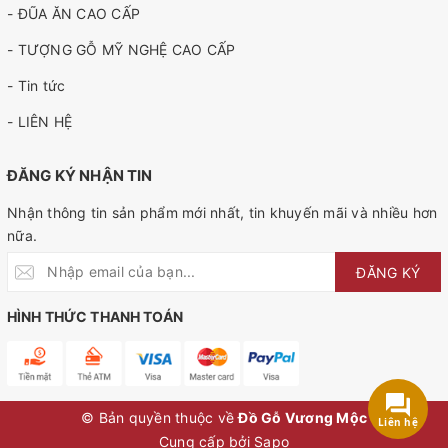
- ĐŨA ĂN CAO CẤP
- TƯỢNG GỖ MỸ NGHỆ CAO CẤP
- Tin tức
- LIÊN HỆ
ĐĂNG KÝ NHẬN TIN
Nhận thông tin sản phẩm mới nhất, tin khuyến mãi và nhiều hơn
nữa.
ĐĂNG KÝ
HÌNH THỨC THANH TOÁN
© Bản quyền thuộc về
Đồ Gỗ Vương Mộc
Liên hệ
Cung cấp bởi
Sapo