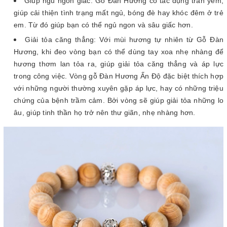
Giúp ngủ ngon giấc: Gỗ Đàn Hương có tác dụng trấn yểm,
giúp cải thiện tình trạng mất ngủ, bóng đè hay khóc đêm ở trẻ
em. Từ đó giúp bạn có thể ngủ ngon và sâu giấc hơn.
Giải tỏa căng thẳng: Với mùi hương tự nhiên từ Gỗ Đàn
Hương, khi đeo vòng bạn có thể dùng tay xoa nhẹ nhàng để
hương thơm lan tỏa ra, giúp giải tỏa căng thẳng và áp lực
trong công việc. Vòng gỗ Đàn Hương Ấn Độ đặc biệt thích hợp
với những người thường xuyên gặp áp lực, hay có những triệu
chứng của bệnh trầm cảm. Bởi vòng sẽ giúp giải tỏa những lo
âu, giúp tinh thần họ trở nên thư giãn, nhẹ nhàng hơn.