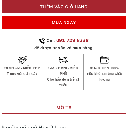
THÊM VÀO GIỎ HÀNG
MUA NGAY
091 729 8338
Gọi:
để được tư vấn và mua hàng.
ĐỔI HÀNG MIỄN PHÍ!
GIAO HÀNG MIỄN
HOÀN TIỀN 100%
Trong vòng 3 ngày
PHÍ!
nếu không đúng chất
Cho hóa đơn trên 1
lượng
triệu
MÔ TẢ
Nguồn gốc gỗ Huyết Long