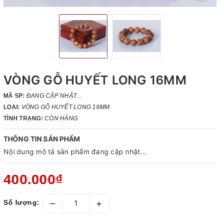
VÒNG GỖ HUYẾT LONG 16MM
MÃ SP:
ĐANG CẬP NHẬT...
LOẠI:
VÒNG GỖ HUYẾT LONG 16MM
TÌNH TRẠNG:
CÒN HÀNG
THÔNG TIN SẢN PHẨM
Nội dung mô tả sản phẩm đang cập nhật...
400.000₫
–
+
Số lượng: