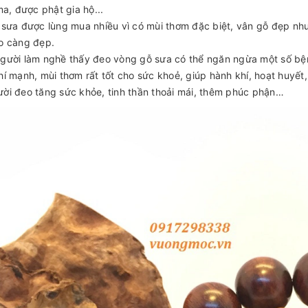
ma, được phật gia hộ...
sưa được lùng mua nhiều vì có mùi thơm đặc biệt, vân gỗ đẹp n
o càng đẹp.
ười làm nghề thấy đeo vòng gỗ sưa có thể ngăn ngừa một số bệnh 
í mạnh, mùi thơm rất tốt cho sức khoẻ, giúp hành khí, hoạt huyết,
i đeo tăng sức khỏe, tinh thần thoải mái, thêm phúc phận…