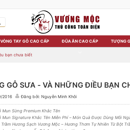
VÒNG TAY GỖ CAO CẤP
ĐŨA ĂN CAO CẤP
TƯỢNG G
ều bạn chưa biết
G GỖ SƯA - VÀ NHỮNG ĐIỀU BẠN C
9/2016
Đăng bởi: Nguyễn Minh Khôi
 Mun Sừng Premium Khắc Tên
 Mun Signature Khắc Tên Miễn Phí – Món Quà Được Dùng Mỗi Ng
Trầm Hương Sạch Vương Mộc – Hương Thơm Tự Nhiên Từ Bột Tr