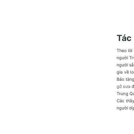
Tác
Theo lời
người Tr
người sẵ
gia về l
Bảo tàng
gỗ sưa
đ
Trung Qu
Các thầy
người dị