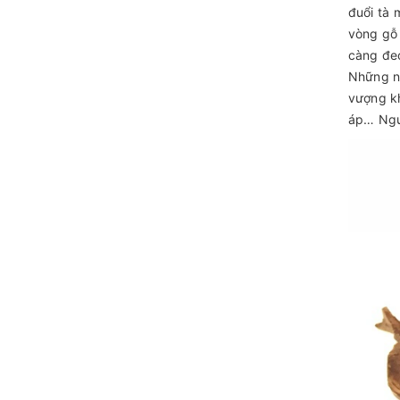
đuổi tà 
vòng gỗ 
càng đe
Những ng
vượng kh
áp… Ngườ