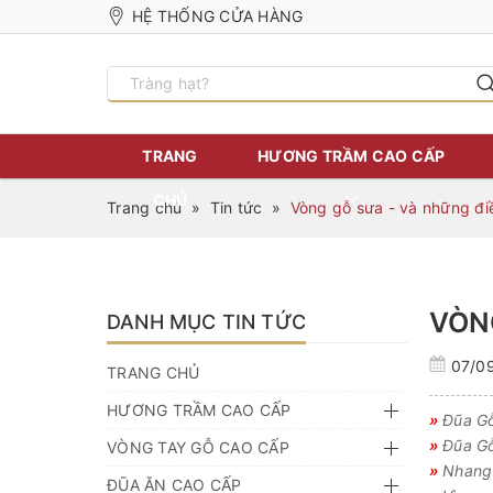
HỆ THỐNG CỬA HÀNG
TRANG
HƯƠNG TRẦM CAO CẤP
CHỦ
Trang chủ
»
Tin tức
»
Vòng gỗ sưa - và những đi
VÒN
DANH MỤC TIN TỨC
07/0
TRANG CHỦ
HƯƠNG TRẦM CAO CẤP
»
Đũa Gỗ
»
Đũa Gỗ
VÒNG TAY GỖ CAO CẤP
»
Nhang 
ĐŨA ĂN CAO CẤP