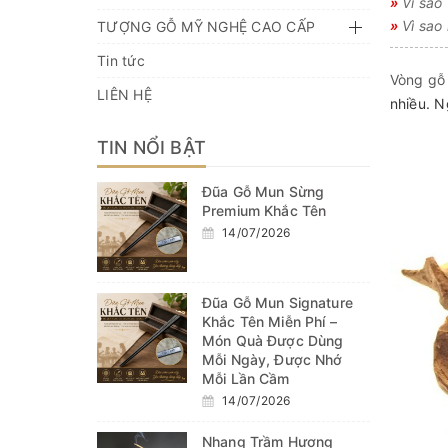
»
Vì sao
»
Vì sao 
TƯỢNG GỖ MỸ NGHỆ CAO CẤP
Tin tức
Vòng gỗ
LIÊN HỆ
nhiều. N
TIN NỔI BẬT
Đũa Gỗ Mun Sừng
Premium Khắc Tên
14/07/2026
Đũa Gỗ Mun Signature
Khắc Tên Miễn Phí –
Món Quà Được Dùng
Mỗi Ngày, Được Nhớ
Mỗi Lần Cầm
14/07/2026
Nhang Trầm Hương