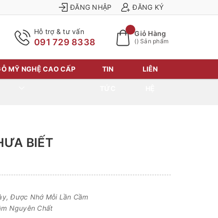
ĐĂNG NHẬP
ĐĂNG KÝ
Hỗ trợ & tư vấn
Giỏ Hàng
091 729 8338
(
) Sản phẩm
Ỗ MỸ NGHỆ CAO CẤP
TIN
LIÊN
TỨC
HỆ
HƯA BIẾT
ày, Được Nhớ Mỗi Lần Cầm
ầm Nguyên Chất