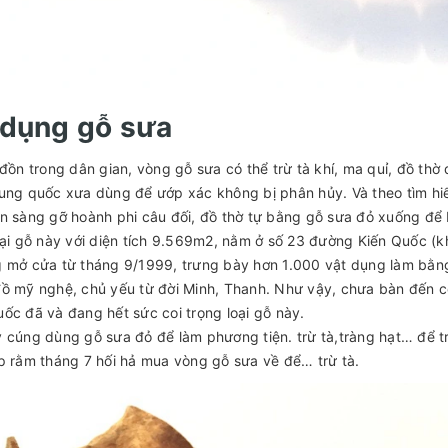
 dụng gỗ sưa
 đồn trong dân gian, vòng gỗ sưa có thể trừ tà khí, ma quỉ, đồ thờ 
ung quốc xưa dùng để ướp xác không bị phân hủy. Và theo tìm hiểu
n sàng gỡ hoành phi câu đối, đồ thờ tự bằng gỗ sưa đỏ xuống để
oại gỗ này với diện tích 9.569m2, nằm ở số 23 đường Kiến Quốc (k
 mở cửa từ tháng 9/1999, trưng bày hơn 1.000 vật dụng làm bằng
ồ mỹ nghệ, chủ yếu từ đời Minh, Thanh. Như vậy, chưa bàn đến c
ốc đã và đang hết sức coi trọng loại gỗ này.
 cúng dùng gỗ sưa đỏ để làm phương tiện. trừ tà,tràng hạt… để t
p rằm tháng 7 hối hả mua vòng gỗ sưa về để… trừ tà.