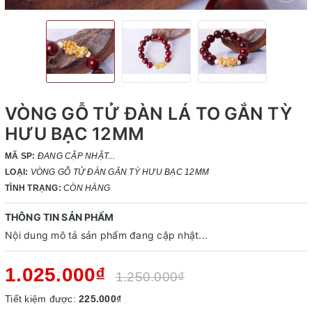
VÒNG GỖ TỬ ĐÀN LÁ TO GẮN TỲ
HƯU BẠC 12MM
MÃ SP:
ĐANG CẬP NHẬT...
LOẠI:
VÒNG GỖ TỬ ĐÀN GẮN TỲ HƯU BẠC 12MM
TÌNH TRẠNG:
CÒN HÀNG
THÔNG TIN SẢN PHẨM
Nội dung mô tả sản phẩm đang cập nhật...
1.025.000₫
1.250.000₫
Tiết kiệm được:
225.000₫