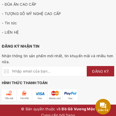
- ĐŨA ĂN CAO CẤP
- TƯỢNG GỖ MỸ NGHỆ CAO CẤP
- Tin tức
- LIÊN HỆ
ĐĂNG KÝ NHẬN TIN
Nhận thông tin sản phẩm mới nhất, tin khuyến mãi và nhiều hơn
nữa.
ĐĂNG KÝ
HÌNH THỨC THANH TOÁN
© Bản quyền thuộc về
Đồ Gỗ Vương Mộc
Liên hệ
Cung cấp bởi
Sapo