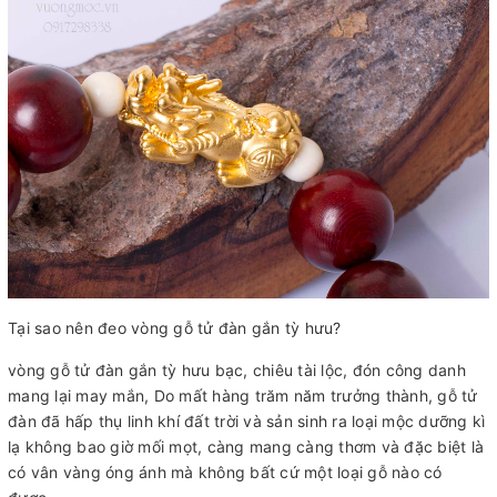
Tại sao nên đeo vòng gỗ tử đàn gắn tỳ hưu?
vòng gỗ tử đàn gắn tỳ hưu bạc, chiêu tài lộc, đón công danh
mang lại may mắn, Do mất hàng trăm năm trưởng thành, gỗ tử
đàn đã hấp thụ linh khí đất trời và sản sinh ra loại mộc dưỡng kì
lạ không bao giờ mối mọt, càng mang càng thơm và đặc biệt là
có vân vàng óng ánh mà không bất cứ một loại gỗ nào có