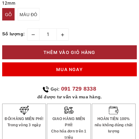
12mm
GỖ
MÀU ĐỎ
–
+
Số lượng:
THÊM VÀO GIỎ HÀNG
MUA NGAY
091 729 8338
Gọi:
để được tư vấn và mua hàng.
ĐỔI HÀNG MIỄN PHÍ!
GIAO HÀNG MIỄN
HOÀN TIỀN 100%
Trong vòng 3 ngày
PHÍ!
nếu không đúng chất
Cho hóa đơn trên 1
lượng
triệu