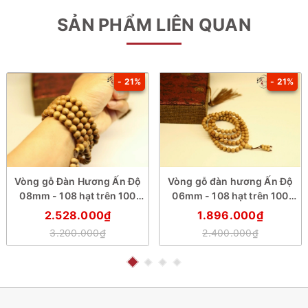
SẢN PHẨM LIÊN QUAN
- 21%
- 21%
Vòng gỗ Đàn Hương Ấn Độ
Vòng gỗ đàn hương Ấn Độ
08mm - 108 hạt trên 100
06mm - 108 hạt trên 100
năm tuổi
năm tuổi
2.528.000₫
1.896.000₫
3.200.000₫
2.400.000₫