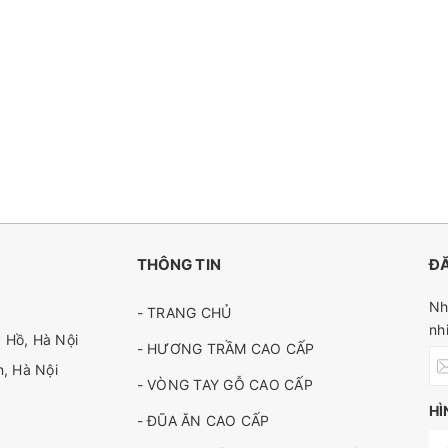
THÔNG TIN
ĐĂ
Nh
- TRANG CHỦ
nh
 Hồ, Hà Nội
- HƯƠNG TRẦM CAO CẤP
, Hà Nội
- VÒNG TAY GỖ CAO CẤP
HÌ
- ĐŨA ĂN CAO CẤP