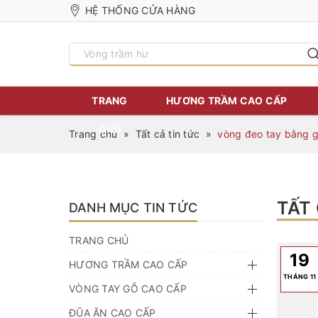
HỆ THỐNG CỬA HÀNG
TRANG
HƯƠNG TRẦM CAO CẤP
CHỦ
Trang chủ
»
Tất cả tin tức
»
vòng đeo tay bằng 
TẤT
DANH MỤC TIN TỨC
TRANG CHỦ
19
HƯƠNG TRẦM CAO CẤP
THÁNG 11
VÒNG TAY GỖ CAO CẤP
ĐŨA ĂN CAO CẤP