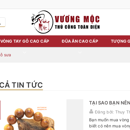
VÒNG TAY GỖ CAO CẤP
ĐŨA ĂN CAO CẤP
TƯỢNG G
gỗ sưa
 CẢ TIN TỨC
TẠI SAO BẠN NÊ
Đăng bởi: Thuy T
Bạn muốn mua vòng 
biết có nên mua vòn