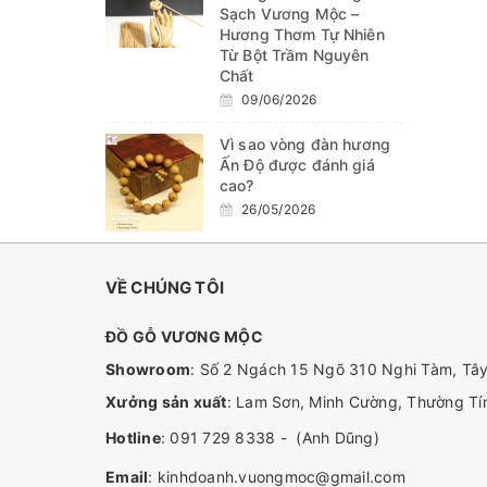
Sạch Vương Mộc –
Hương Thơm Tự Nhiên
Từ Bột Trầm Nguyên
Chất
09/06/2026
Vì sao vòng đàn hương
Ấn Độ được đánh giá
cao?
26/05/2026
VỀ CHÚNG TÔI
ĐỒ GỖ VƯƠNG MỘC
Showroom
: Số 2 Ngách 15 Ngõ 310 Nghi Tàm, Tây
Xưởng sản xuất
: Lam Sơn, Minh Cường, Thường Tín
Hotline
:
091 729 8338
-
(Anh Dũng)
Email
:
kinhdoanh.vuongmoc@gmail.com