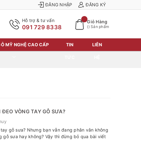
ĐĂNG NHẬP
ĐĂNG KÝ
Hỗ trợ & tư vấn
Giỏ Hàng
091 729 8338
(
) Sản phẩm
Ỗ MỸ NGHỆ CAO CẤP
TIN
LIÊN
TỨC
HỆ
N ĐEO VÒNG TAY GỖ SƯA?
huy
tay gỗ sưa? Nhưng bạn vẫn đang phân vân không
g gỗ sưa hay không? Vậy thì đừng bỏ qua bài viết