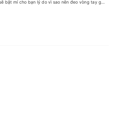
sẽ bật mí cho bạn lý do vì sao nên đeo vòng tay gỗ
nhiều người trang sức là một thứ, một vật không thể
ên để có thể mua được 1 chiếc vòng tay thì không
lựa chọn được . Dưới đây mình sẽ giới thiệu cho các
ay mà đã và đang được rất nhiều người yêu thích