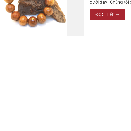
dưới đây. Chúng tôi 
sưa đỏ. Đối với rất 
thiếu được . Tuy nhi
ĐỌC TIẾP →
phải ai cũng có thể 
bạn một loại vòng t
và săn l...