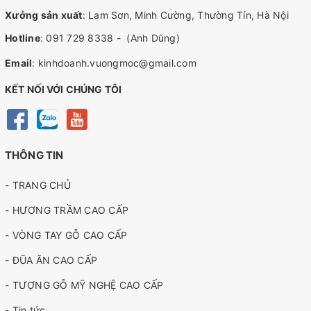
Xưởng sản xuất
: Lam Sơn, Minh Cường, Thường Tín, Hà Nội
Hotline
:
091 729 8338
-
(Anh Dũng)
Email
:
kinhdoanh.vuongmoc@gmail.com
KẾT NỐI VỚI CHÚNG TÔI
THÔNG TIN
- TRANG CHỦ
- HƯƠNG TRẦM CAO CẤP
- VÒNG TAY GỖ CAO CẤP
- ĐŨA ĂN CAO CẤP
- TƯỢNG GỖ MỸ NGHỆ CAO CẤP
- Tin tức