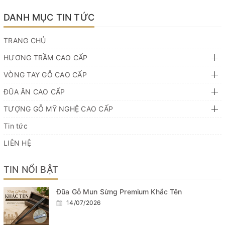
một loại vòng tay mà đã và đang được rất nhiều người yêu
thích và săn l...
DANH MỤC TIN TỨC
TRANG CHỦ
HƯƠNG TRẦM CAO CẤP
VÒNG TAY GỖ CAO CẤP
ĐŨA ĂN CAO CẤP
TƯỢNG GỖ MỸ NGHỆ CAO CẤP
Tin tức
LIÊN HỆ
TIN NỔI BẬT
Đũa Gỗ Mun Sừng Premium Khắc Tên
14/07/2026