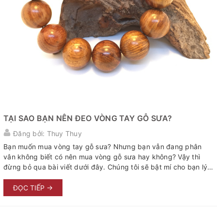
TẠI SAO BẠN NÊN ĐEO VÒNG TAY GỖ SƯA?
Đăng bởi: Thuy Thuy
Bạn muốn mua vòng tay gỗ sưa? Nhưng bạn vẫn đang phân
vân không biết có nên mua vòng gỗ sưa hay không? Vậy thì
đừng bỏ qua bài viết dưới đây. Chúng tôi sẽ bật mí cho bạn lý
do vì sao nên đeo vòng tay gỗ sưa đỏ. Đối với rất nhiều người
trang sức là một thứ, một vật không thể thiếu được . Tuy nhiên
ĐỌC TIẾP →
để có thể mua được 1 chiếc vòng tay thì không phải ai cũng có
thể lựa chọn được . Dưới đây mình sẽ giới thiệu cho các bạn