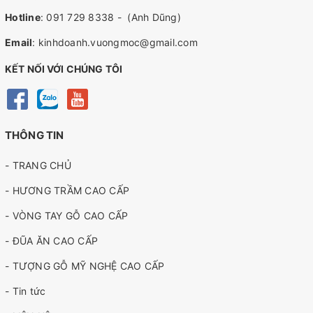
Hotline
:
091 729 8338
-
(Anh Dũng)
Email
:
kinhdoanh.vuongmoc@gmail.com
KẾT NỐI VỚI CHÚNG TÔI
THÔNG TIN
- TRANG CHỦ
- HƯƠNG TRẦM CAO CẤP
- VÒNG TAY GỖ CAO CẤP
- ĐŨA ĂN CAO CẤP
- TƯỢNG GỖ MỸ NGHỆ CAO CẤP
- Tin tức