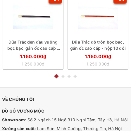
Đũa Trắc đen đầu vuông
Đũa Trắc đỏ tròn bọc bạc,
bọc bạc, gắn ốc cao cấp -
gắn ốc cao cấp - hộp 10 đôi
hộp 10 đôi
1.150.000₫
1.150.000₫
1.250.000₫
1.250.000₫
VỀ CHÚNG TÔI
ĐỒ GỖ VƯƠNG MỘC
Showroom
: Số 2 Ngách 15 Ngõ 310 Nghi Tàm, Tây Hồ, Hà Nội
Xưởng sản xuất
: Lam Sơn, Minh Cường, Thường Tín, Hà Nội