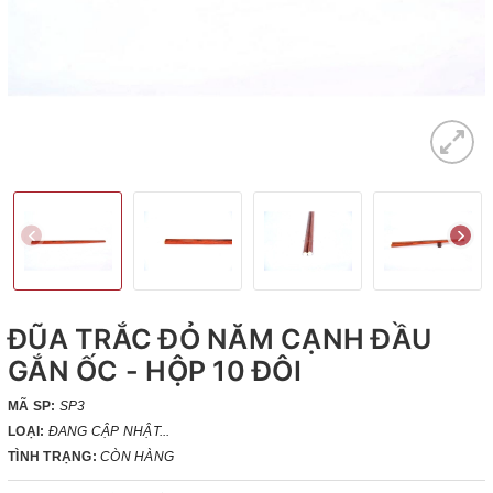
ĐŨA TRẮC ĐỎ NĂM CẠNH ĐẦU
GẮN ỐC - HỘP 10 ĐÔI
MÃ SP:
SP3
LOẠI:
ĐANG CẬP NHẬT...
TÌNH TRẠNG:
CÒN HÀNG