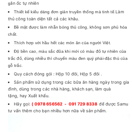
ắn ốc tự nhiên
g
àm
Thiết kế k
iểu dáng đơn giản truyền thống mà tinh tế
.L
thủ công toàn diện tất cả các khâu.
Bề mặt được làm nhẵn bóng thủ công, không sơn phủ hóa
chất.
Thích hợp với hầu hết các món ăn của người Việt.
đỏ
Độ bền cao, màu sắc đũa khi mới có màu
tự nhiên của
đỏ
trắc
, dùng nhiều thì chuyển màu đen quý phái-đặc thù của
gỗ trắc.
Quy cách đóng gói : Hộp 10 đôi, Hộp 5 đôi .
Sản phẩm sử dụng trong các bữa ăn hàng ngày trong gia
đình, dùng trong các nhà hàng, khách sạn, làm quà
tặng, hay Xuất khẩu.
Hãy gọi:
( 0978 656562 - 091 729 8338
để được Samu
tư vấn thêm cho bạn nhiều hơn nữa về sản phẩm.