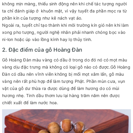
không mịn màng, thiếu sinh động nên khi chế tác tượng người
ta chỉ đánh giáp ở khuôn mặt, vì vậy tuyết đa phần mọc ra từ
phần kín của tượng như kẽ nách vạt áo.
Ngoài ra, tuyết chỉ tạo thành khi môi trường kín gió nên khi làm
xong pho tượng, người nghệ nhân phải nhanh chóng bọc vào
ni-lon hoặc úp vào lồng kính hay lọ thủy tinh.
2. Đặc điểm của gỗ Hoàng Đàn
Gỗ Hoàng Đàn màu vàng có dầu ở trong do đó nó có mọt màu
vàng dịu đặc trưng mà không có loại gỗ nào có được.Gỗ Hoàng
Đàn có dầu nên vĩnh viễn không bị mối mọt xâm lấn, gỗ màu
vàng nên rất phù hợp để làm tượng Phật. Phần mùn cưa, vụn
vặt của gỗ dư thừa ra được dùng để làm hương do có mùi
hương nhẹ. Tinh dầu thơm lưu lại hàng trăm năm nên được
chiết xuất để làm nước hoa.