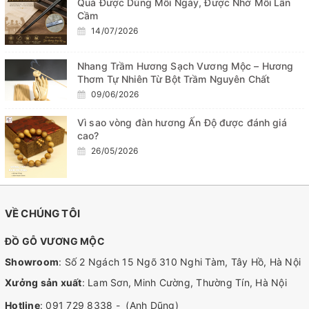
Quà Được Dùng Mỗi Ngày, Được Nhớ Mỗi Lần
Cầm
14/07/2026
Nhang Trầm Hương Sạch Vương Mộc – Hương
Thơm Tự Nhiên Từ Bột Trầm Nguyên Chất
09/06/2026
Vì sao vòng đàn hương Ấn Độ được đánh giá
cao?
26/05/2026
VỀ CHÚNG TÔI
ĐỒ GỖ VƯƠNG MỘC
Showroom
: Số 2 Ngách 15 Ngõ 310 Nghi Tàm, Tây Hồ, Hà Nội
Xưởng sản xuất
: Lam Sơn, Minh Cường, Thường Tín, Hà Nội
Hotline
:
091 729 8338
-
(Anh Dũng)