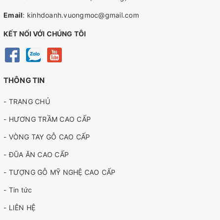
Email
:
kinhdoanh.vuongmoc@gmail.com
KẾT NỐI VỚI CHÚNG TÔI
THÔNG TIN
- TRANG CHỦ
- HƯƠNG TRẦM CAO CẤP
- VÒNG TAY GỖ CAO CẤP
- ĐŨA ĂN CAO CẤP
- TƯỢNG GỖ MỸ NGHỆ CAO CẤP
- Tin tức
- LIÊN HỆ